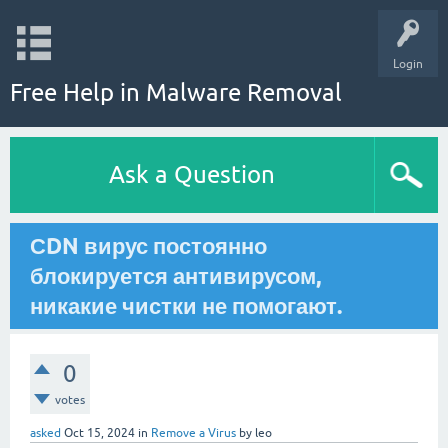
Login
Free Help in Malware Removal
Ask a Question
СDN вирус постоянно
блокируется антивирусом,
никакие чистки не помогают.
0
votes
asked
Oct 15, 2024
in
Remove a Virus
by
leo