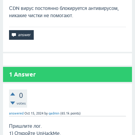
СDN вирус постоянно блокируется антивирусом,
никакие чистки не помогают.
1
Answer
0
votes
answered
Oct 15, 2024
by
qadmin
(
65.1k
points)
Пришлите лог.
1) Откройте UnHackMe.