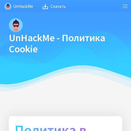
UnHackMe
Скачать
UnHackMe - Политика
Cookie
Политика в