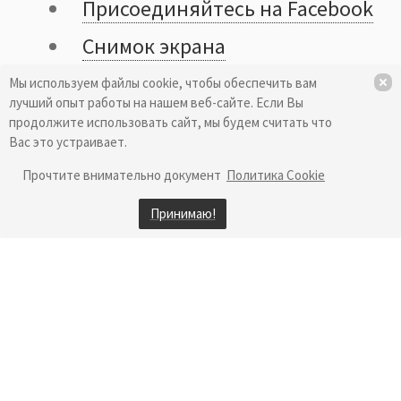
Присоединяйтесь на Facebook
Снимок экрана
Защита сети
Мы используем файлы cookie, чтобы обеспечить вам
лучший опыт работы на нашем веб-сайте. Если Вы
Что такое Partizan?
продолжите использовать сайт, мы будем считать что
Вас это устраивает.
Для чего нужен Warrior?
Прочтите внимательно документ
Политика Cookie
Локализация
Принимаю!
Обработка транзакций
осуществляется нашим
официальным реселлером
Paddle.com. Paddle.com собирает все
данные, используемые при покупке.